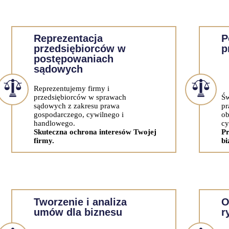
Reprezentacja
P
przedsiębiorców w
p
postępowaniach
sądowych
Reprezentujemy firmy i
przedsiębiorców w sprawach
Św
sądowych z zakresu prawa
pr
gospodarczego, cywilnego i
ob
handlowego.
cy
Skuteczna ochrona interesów Twojej
Pr
firmy.
bi
Tworzenie i analiza
O
umów dla biznesu
r