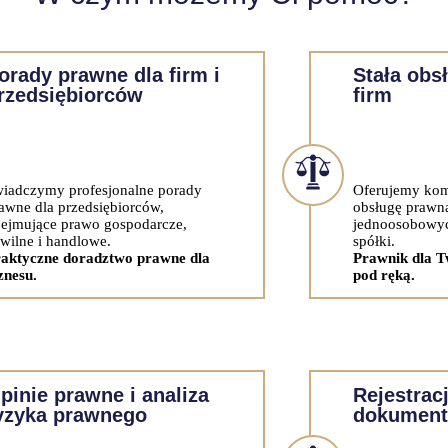
orady prawne dla firm i
Stała obs
rzedsiębiorców
firm
iadczymy profesjonalne porady
Oferujemy kom
awne dla przedsiębiorców,
obsługę prawną
ejmujące prawo gospodarcze,
jednoosobowyc
wilne i handlowe.
spółki.
aktyczne doradztwo prawne dla
Prawnik dla T
znesu.
pod ręką.
pinie prawne i analiza
Rejestracj
yzyka prawnego
dokument