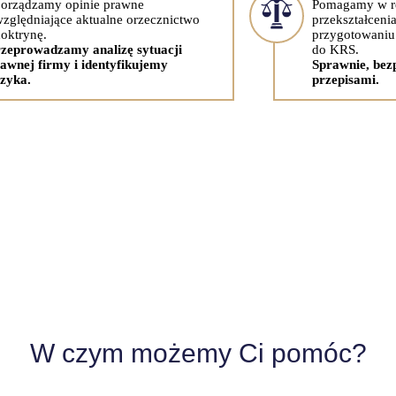
orządzamy opinie prawne
Pomagamy w rej
zględniające aktualne orzecznictwo
przekształceni
doktrynę.
przygotowaniu
zeprowadzamy analizę sytuacji
do KRS.
awnej firmy i identyfikujemy
Sprawnie, bezp
zyka.
przepisami.
W czym możemy Ci pomóc?