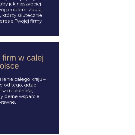
by jak najszybciej
ój problem. Zaufaj
, którzy skutecznie
teresie Twojej firmy.
firm w całej
olsce
renie całego kraju –
e od tego, gdzie
sz działalność,
y pełne wsparcie
prawne.