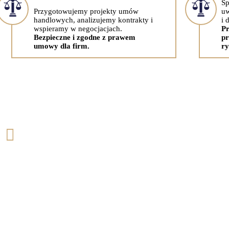
Sp
Przygotowujemy projekty umów
uw
handlowych, analizujemy kontrakty i
i 
wspieramy w negocjacjach.
Pr
Bezpieczne i zgodne z prawem
pr
umowy dla firm.
ry