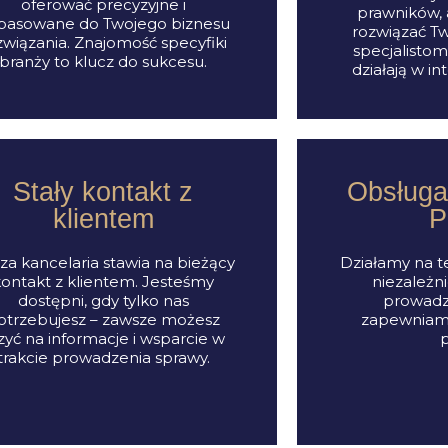
oferować precyzyjne i
prawników, a
pasowane do Twojego biznesu
rozwiązać Tw
związania. Znajomość specyfiki
specjalistom
branży to klucz do sukcesu.
działają w in
Stały kontakt z
Obsługa 
klientem
P
za kancelaria stawia na bieżący
Działamy na te
ontakt z klientem. Jesteśmy
niezależni
dostępni, gdy tylko nas
prowadzi
otrzebujesz – zawsze możesz
zapewniam
czyć na informacje i wsparcie w
trakcie prowadzenia sprawy.