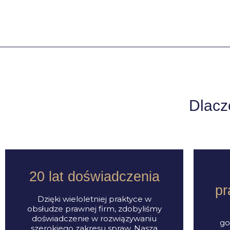
Dlacz
20 lat doświadczenia
pr
Dzięki wieloletniej praktyce w
obsłudze prawnej firm, zdobyliśmy
doświadczenie w rozwiązywaniu
go
szerokiego zakresu spraw. Nasza