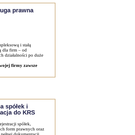
ługa prawna
pleksową i stałą
 dla firm – od
h działalności po duże
wojej firmy zawsze
a spółek i
acja do KRS
estracji spółek,
ach form prawnych oraz
 pełnej dokumentacji