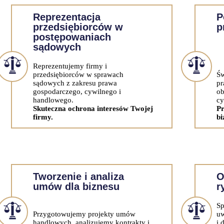
Reprezentacja
P
przedsiębiorców w
p
postępowaniach
sądowych
Reprezentujemy firmy i
przedsiębiorców w sprawach
Św
sądowych z zakresu prawa
pr
gospodarczego, cywilnego i
ob
handlowego.
cy
Skuteczna ochrona interesów Twojej
Pr
firmy.
bi
Tworzenie i analiza
O
umów dla biznesu
r
Sp
Przygotowujemy projekty umów
uw
handlowych, analizujemy kontrakty i
i 