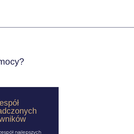
omocy?
espół
adczonych
awników
espół najlepszych