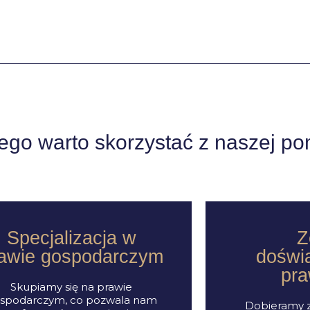
ego warto skorzystać z naszej p
Specjalizacja w
Z
awie gospodarczym
doświ
pr
Skupiamy się na prawie
spodarczym, co pozwala nam
Dobieramy z