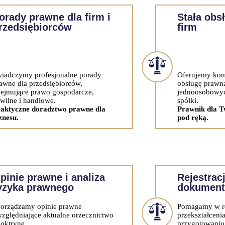
orady prawne dla firm i
Stała obs
rzedsiębiorców
firm
iadczymy profesjonalne porady
Oferujemy kom
awne dla przedsiębiorców,
obsługę prawną
ejmujące prawo gospodarcze,
jednoosobowyc
wilne i handlowe.
spółki.
aktyczne doradztwo prawne dla
Prawnik dla T
znesu.
pod ręką.
pinie prawne i analiza
Rejestracj
yzyka prawnego
dokument
orządzamy opinie prawne
Pomagamy w rej
zględniające aktualne orzecznictwo
przekształceni
doktrynę.
przygotowaniu