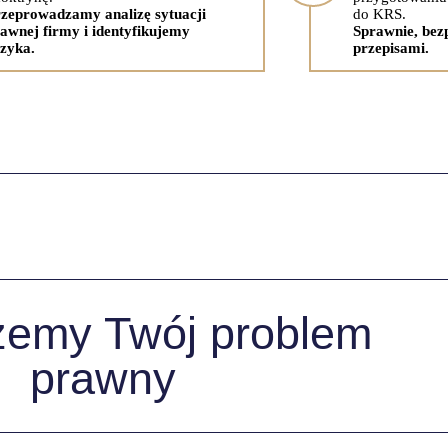
zeprowadzamy analizę sytuacji
do KRS.
awnej firmy i identyfikujemy
Sprawnie, bezp
zyka.
przepisami.
emy Twój problem
prawny