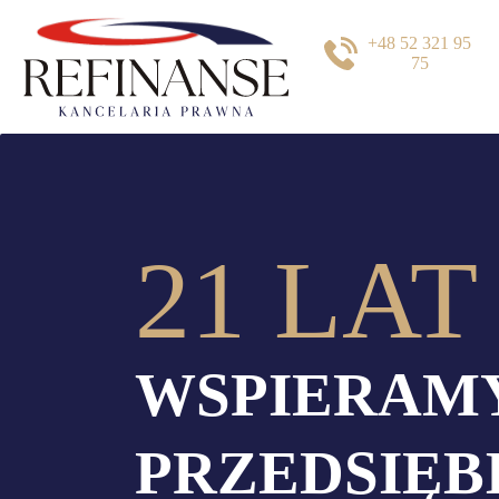
+48 52 321 95
75
21 LAT
WSPIERAM
PRZEDSIĘ