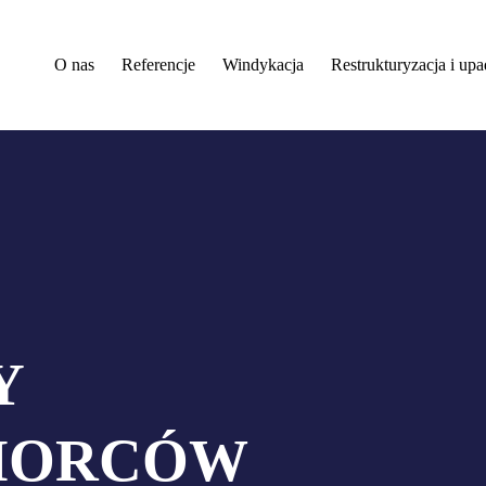
O nas
Referencje
Windykacja
Restrukturyzacja i upa
Y
BIORCÓW