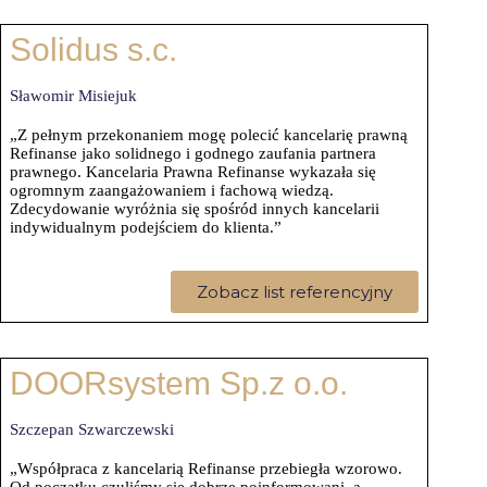
Solidus s.c.
Sławomir Misiejuk
„Z pełnym przekonaniem mogę polecić kancelarię prawną
Refinanse jako solidnego i godnego zaufania partnera
prawnego. Kancelaria Prawna Refinanse wykazała się
ogromnym zaangażowaniem i fachową wiedzą.
Zdecydowanie wyróżnia się spośród innych kancelarii
indywidualnym podejściem do klienta.”
Zobacz list referencyjny
DOORsystem Sp.z o.o.
Szczepan Szwarczewski
„Współpraca z kancelarią Refinanse przebiegła wzorowo.
Od początku czuliśmy się dobrze poinformowani, a