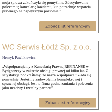
moja sprawa zakończyła się pomyślnie. Zdecydowanie
polecam tę kancelarię każdemu, kto potrzebuje wsparcia
prawnego na najwyższym poziomie.”
Zobacz list referencyjny
WC Serwis Łódź Sp. z o.o.
Henryk Pawlikiewicz
„Współpracujemy z Kancelarią Prawną REFINANSE w
Bydgoszczy w zakresie obsługi prawnej od kilku lat. Z
satysfakcją podkreślamy, że nasza współpraca układa się
pomyślnie. Jesteśmy zadowoleni z kompleksowej i
sprawnej obsługi. Jest to firma godna zaufania i polecenia
jako uczciwy i rzetelny partner.”
Zobacz list referencyjny