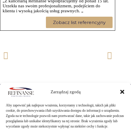
„Z kancelarią Refinanse współpracujemy od ponad 15 lat.
Urzekła nas swoim profesjonalizmem, podejściem do
klienta i wysoką jakością usług prawnych. „
Zobacz list referencyjny
Zarządzaj zgodą
Potrzebujesz więcej
Aby zapewnić jak najlepsze wrażenia, korzystamy z technologii, takich jak pliki
informacji?
cookie, do przechowywania i/lub uzyskiwania dostępu do informacji o urządzeniu.
Zgoda na te technologie pozwoli nam przetwarzać dane, takie jak zachowanie podczas
przeglądania lub unikalne identyfikatory na tej stronie. Brak wyrażenia zgody lub
wycofanie zgody może niekorzystnie wpłynąć na niektóre cechy i funkcje.