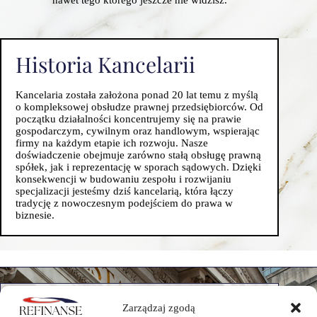
nawet tego którego jeszcze nie widzisz.
Historia Kancelarii
Kancelaria została założona ponad 20 lat temu z myślą
o kompleksowej obsłudze prawnej przedsiębiorców. Od
początku działalności koncentrujemy się na prawie
gospodarczym, cywilnym oraz handlowym, wspierając
firmy na każdym etapie ich rozwoju. Nasze
doświadczenie obejmuje zarówno stałą obsługę prawną
spółek, jak i reprezentację w sporach sądowych. Dzięki
konsekwencji w budowaniu zespołu i rozwijaniu
specjalizacji jesteśmy dziś kancelarią, która łączy
tradycję z nowoczesnym podejściem do prawa w
biznesie.
Masz pytania lub
Zarządzaj zgodą